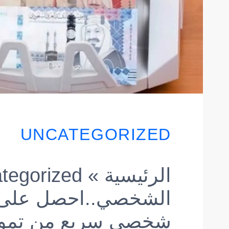
UNCATEGORIZED
الرئيسية
»
tegorized
الشخصي..احصل على م
شخصي سريع من تموي