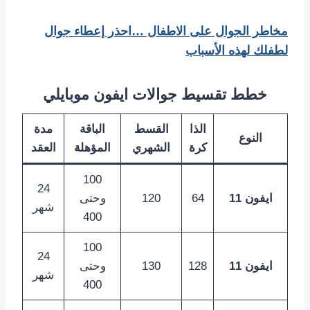
مخاطر الجوال على الاطفال …احذر إعطاء جوال
لطفلك لهذه الأسباب
خطط تقسيط جوالات ايفون موبايلي
الذا
القسط
الباقة
مدة
النوع
كرة
الشهري
المؤهلة
العقد
100
24
ايفون 11
64
120
وحتى
شهر
400
100
24
ايفون 11
128
130
وحتى
شهر
400