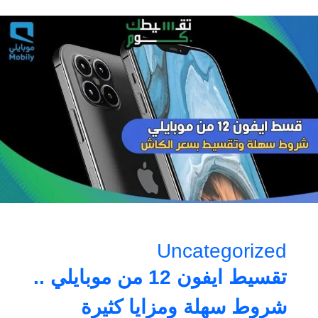
Uncategorized
تقسيط ايفون 12 من موبايلي ..
شروط سهلة ومزايا كثيرة