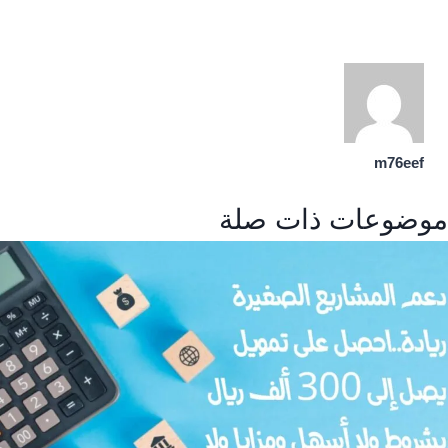
m76eef
موضوعات ذات صلة